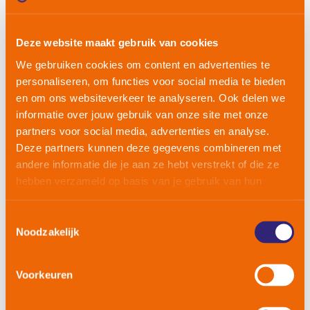
Deze website maakt gebruik van cookies
We gebruiken cookies om content en advertenties te
personaliseren, om functies voor social media te bieden
en om ons websiteverkeer te analyseren. Ook delen we
informatie over jouw gebruik van onze site met onze
partners voor social media, advertenties en analyse.
Deze partners kunnen deze gegevens combineren met
andere informatie die je aan ze hebt verstrekt of die ze
hebben verzameld op basis van je gebruik van hun
services.
Primary tabs
(active tab)
Wachtwoord opnieuw instellen
Toggle
Toestemmingsselectie
Noodzakelijk
Gebruikersnaam of e-mailadres
Voorkeuren
Instructies voor het resetten van het wachtwoord worden