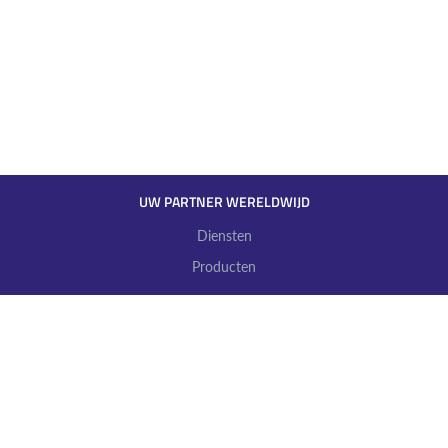
UW PARTNER WERELDWIJD
YOUR PARTNER WORLDWIDE
Diensten
Producten
MEER INFORMATIE
MORE INFO ABOUT OUR COMPANY
Over
Vacatures
Contact